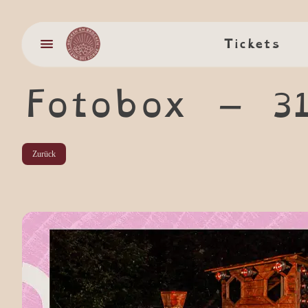
Tickets
Tickets
Fotobox –
3
Zurück