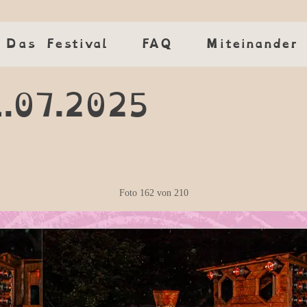
Das Festival
Das Festival
FAQ
FAQ
Miteinander
Miteinander
1.07.2025
Foto
162
von
210