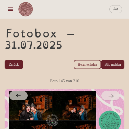
Aa
Aa
Fotobox –
31.07.2025
Zurück
Herunterladen
Bild melden
Foto
145
von
210