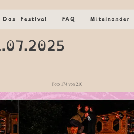
Das Festival
Das Festival
FAQ
FAQ
Miteinander
Miteinander
1.07.2025
Foto
174
von
210