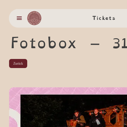
Tickets
Tickets
Fotobox –
3
Zurück