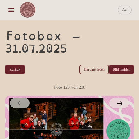
Aa
Aa
Fotobox –
31.07.2025
Zurück
Herunterladen
Bild melden
Foto
123
von
210