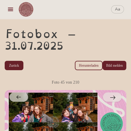
Aa
Aa
Fotobox –
31.07.2025
Zurück
Herunterladen
Bild melden
Foto
45
von
210