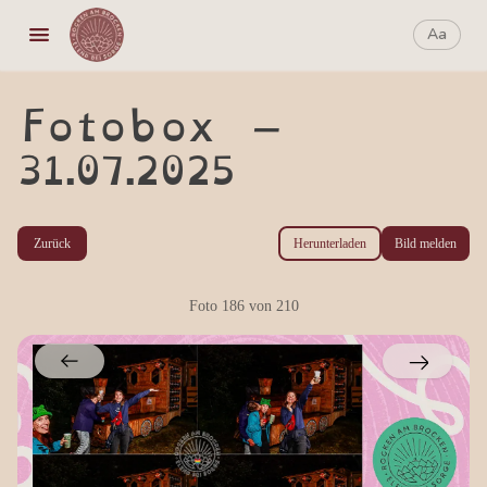
Aa
Aa
Fotobox –
31.07.2025
Zurück
Herunterladen
Bild melden
Foto
186
von
210