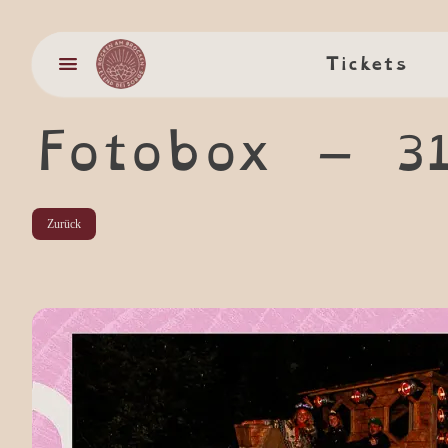
Tickets
Tickets
Fotobox –
3
Zurück