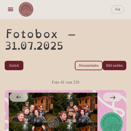
Aa
Aa
Fotobox –
31.07.2025
Zurück
Herunterladen
Bild melden
Foto
41
von
210