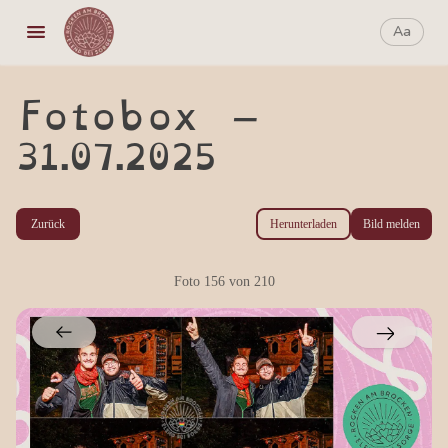
Aa
Aa
Fotobox –
31.07.2025
Zurück
Herunterladen
Bild melden
Foto
156
von
210